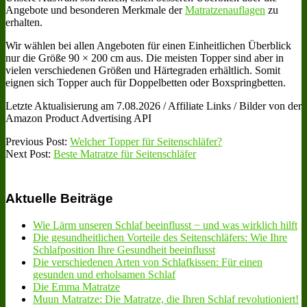
Angebote und besonderen Merkmale der
Matratzenauflagen
zu
erhalten.
Wir wählen bei allen Angeboten für einen Einheitlichen Überblick
nur die Größe 90 × 200 cm aus. Die meisten Topper sind aber in
vielen verschiedenen Größen und Härtegraden erhältlich. Somit
eignen sich Topper auch für Doppelbetten oder Boxspringbetten.
Letzte Aktualisierung am 7.08.2026 / Affiliate Links / Bilder von der
Amazon Product Advertising API
2022-
Previous Post:
Welcher Topper für Seitenschläfer?
09-
Next Post:
Beste Matratze für Seitenschläfer
29
Aktuelle Beiträge
Wie Lärm unseren Schlaf beeinflusst − und was wirklich hilft
Die gesundheitlichen Vorteile des Seitenschläfers: Wie Ihre
Schlafposition Ihre Gesundheit beeinflusst
Die verschiedenen Arten von Schlafkissen: Für einen
gesunden und erholsamen Schlaf
Die Emma Matratze
Muun Matratze: Die Matratze, die Ihren Schlaf revolutioniert!