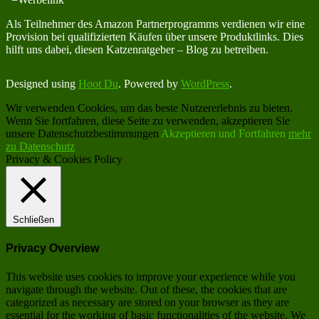
Als Teilnehmer des Amazon Partnerprogramms verdienen wir eine
Provision bei qualifizierten Käufen über unsere Produktlinks. Dies
hilft uns dabei, diesen Katzenratgeber – Blog zu betreiben.
Designed using
Hoot Du
. Powered by
WordPress
.
Wir verwenden Cookies, um das beste Nutzererlebnis zu bieten.
Wenn Sie fortfahren, diese Seite zu verwenden, akzeptieren Sie
unsere Datenschutzbestimmungen
Akzeptieren und Fortfahren
mehr
zu Datenschutz
Privacy & Cookies Policy
Schließen
Privacy Overview
This website uses cookies to improve your experience while you
navigate through the website. Out of these, the cookies that are
categorized as necessary are stored on your browser as they are
essential for the working of basic functionalities of the website. We