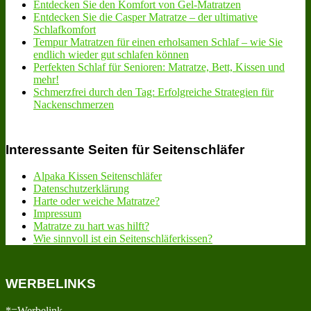
Entdecken Sie den Komfort von Gel-Matratzen
Entdecken Sie die Casper Matratze – der ultimative
Schlafkomfort
Tempur Matratzen für einen erholsamen Schlaf – wie Sie
endlich wieder gut schlafen können
Perfekten Schlaf für Senioren: Matratze, Bett, Kissen und
mehr!
Schmerzfrei durch den Tag: Erfolgreiche Strategien für
Nackenschmerzen
Interessante Seiten für Seitenschläfer
Alpaka Kissen Seitenschläfer
Datenschutzerklärung
Harte oder weiche Matratze?
Impressum
Matratze zu hart was hilft?
Wie sinnvoll ist ein Seitenschläferkissen?
WERBELINKS
*=Werbelink